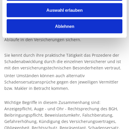
machen wollen, Frau Rechtsanwältin Anja Mauderer-Reise
unterstützt Sie gern bei der Durchsetzung Ihrer Ansprüche.
Auswahl erlauben
Hierbei kommen ihr die mehrjährige Tätigkeit als
Versicherungsmaklerin und der Kontakt mit einer Vielzahl
Ablehnen
unterschiedlicher Versicherungen zu Gute, die ihr sowohl
Kenntnisse der praktischen Schadensabwicklung als auch der
Abläufe in den Versicherungen sichern.
Sie kennt durch ihre praktische Tätigkeit das Prozedere der
Schadenabwicklung durch die einzelnen Versicherer und ist
mit den versicherungstechnischen Besonderheiten vertraut.
Unter Umständen können auch alternativ
Schadensersatzansprüche gegen den jeweiligen Vermittler
bzw. Makler in Betracht kommen.
Wichtige Begriffe in diesem Zusammenhang sind:
Anzeigepflicht, Auge - und Ohr - Rechtsprechung des BGH,
Beibringungspflicht, Beweislastumkehr, Falschberatung,
Gefahrerhöhung, Kündigung des Versicherungsvertrages,
Obliegenheit, Rechtsschutz, Repräsentant, Schadensersatz,