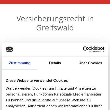
Versicherungsrecht in
Greifswald
Zurück zur Übersicht
Zustimmung
Details
Über Cookies
Die Kanzlei ist besonders auf das Versicherungsrecht
Diese Webseite verwendet Cookies
ausgerichtet. Vor dem Hintergrund der mehrjährigen
Tätigkeit von Frau Rechtsanwältin Anja Mauderer-Reise in der
Wir verwenden Cookies, um Inhalte und Anzeigen zu
Versicherungsbranche gehören alle mit dem
personalisieren, Funktionen für soziale Medien anbieten
Versicherungsverhältnis verbundenen Rechtsfragen und
zu können und die Zugriffe auf unsere Website zu
Probleme zu den besonderen Interessen der Rechtsanwältin.
analysieren. Außerdem geben wir Informationen zu Ihrer