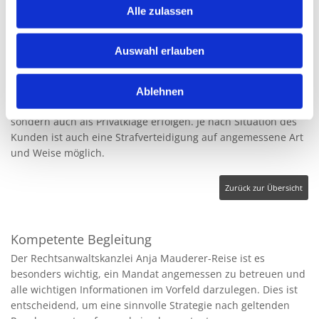
Alle zulassen
Verschiedene Leistungen zu Gunsten des Mandates
resultieren daraus. So ist es möglich, ein Adhäsionsverfahren
durchzuführen und das Verhältnis zwischen Anklage und
Auswahl erlauben
Verteidigung angemessen zu definieren. Auch die Vertretung
der Nebenklage ist möglich und erlaubt es, strafrechtliche
Verfahren kompetent zu begleiten. Die Verteidigung von
Ablehnen
Opfern kann nicht nur in Form einer Nebenklage stattfinden,
sondern auch als Privatklage erfolgen. Je nach Situation des
Kunden ist auch eine Strafverteidigung auf angemessene Art
und Weise möglich.
Zurück zur Übersicht
Kompetente Begleitung
Der Rechtsanwaltskanzlei Anja Mauderer-Reise ist es
besonders wichtig, ein Mandat angemessen zu betreuen und
alle wichtigen Informationen im Vorfeld darzulegen. Dies ist
entscheidend, um eine sinnvolle Strategie nach geltenden