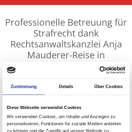
Professionelle Betreuung für
Strafrecht dank
Rechtsanwaltskanzlei Anja
Mauderer-Reise in
Greifswald
Viele Mandanten benötigen für verschiedene Rechtsfragen
Zustimmung
Details
Über Cookies
einen zuverlässigen Rechtsbeistand. Auch strafrechtliche
Mandate sind ein wichtiger Teilbereich der Kanzlei, die zum
Ziel hat, eine Situation rechtlich realistisch einzuschätzen
Diese Webseite verwendet Cookies
und eine bestmögliche Verteidigung vor Gericht zu
Wir verwenden Cookies, um Inhalte und Anzeigen zu
gewährleisten. Mithilfe einer kompetenten Ausbildung und
personalisieren, Funktionen für soziale Medien anbieten
breiten Fächerung an Wissen ist auch die Strafverteidigung
zu können und die Zugriffe auf unsere Website zu
sowie die Vertretung der Nebenklage möglich. Dabei werden